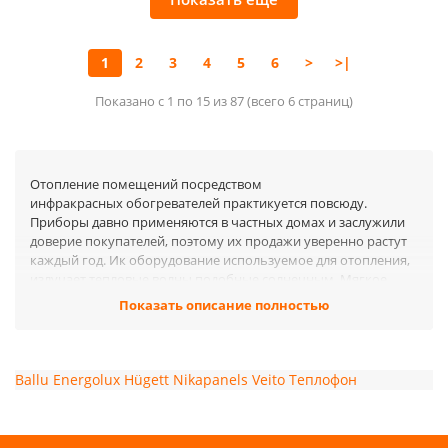
1
2
3
4
5
6
>
>|
Показано с 1 по 15 из 87 (всего 6 страниц)
Отопление помещений посредством
инфракрасных обогревателей практикуется повсюду.
Приборы давно применяются в частных домах и заслужили
доверие покупателей, поэтому их продажи уверенно растут
каждый год. Ик оборудование используемое для отопления,
излучает тепловые волны подобные солнечным. Мягкое
тепло не «давит», нагрев ощущается сразу же после
Показать описание полностью
включения, а длинноволновый спектр излучений полезен для
людей.
Бытовые инфракрасные
Ballu
Energolux
Hügett
Nikapanels
Veito
Теплофон
обогреватели
Не так давно на рынке отопительного оборудования
появились в продаже это оборудование. Его особенность -