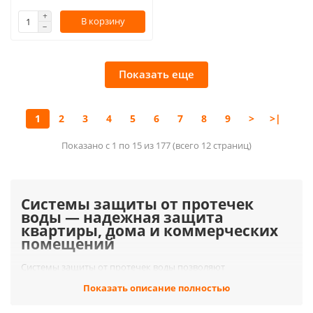
В корзину
Показать еще
1
2
3
4
5
6
7
8
9
>
>|
Показано с 1 по 15 из 177 (всего 12 страниц)
Системы защиты от протечек
воды — надежная защита
квартиры, дома и коммерческих
помещений
Системы защиты от протечек воды позволяют
автоматически обнаружить утечку и перекрыть подачу воды
Показать описание полностью
до того, как авария приведет к дорогостоящему ремонту.
Современные комплекты защиты от протечек используются