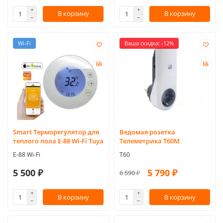
В корзину
В корзину
Wi-Fi
Ваша скидка: -12%
Smart Терморегулятор для
Ведомая розетка
теплого пола Е-88 Wi-Fi Tuya
Телеметрика T60М
E-88 Wi-Fi
Т60
5 500 ₽
5 790 ₽
6 590 ₽
В корзину
В корзину