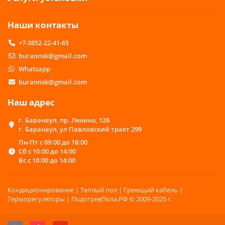
Регулятор для теплого пола – возможность
поддерживать температуру напольного
Наши контакты
покрытия, установленную пользователем.
Как только установленный порог будет
+7-3852-22-41-65
достигнут, система автоматически отключит
отопление, а в случае остывания включит
burannsk@gmail.com
вновь. Такая работа терморегулятора
Whatsapp
позволяет сэкономить на потреблении
burannsk@gmail.com
электроэнергии, а также выставлять
необходимые параметры в зависимости от
Наш адрес
погодных условий и времени суток.
Терморегулятор для насоса предназначен
г. Баранаул, пр. Ленина, 126
для управления циклами включения и
г. Баранаул, ул Павловский тракт 299
выключения: все зависит от того, как
Пн-Пт с 09:00 до 18:00
быстро нагревается и остывает воздух в
Сб с 10:00 до 14:00
помещении. Отличная возможность не
Вс с 10:00 до 14:00
только продлить время службы насоса, но и
повысит уровень его надежности и
прочности.
Кондиционирование | Теплый пол | Греющий кабель |
Терморегулятор для котла – возможность
Терморегуляторы | ПодогревПола.РФ © 2009-2025 г.
соотносить данные от отопительной
системы с теми данными, которые