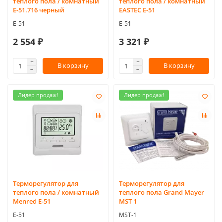
теплого пола / комнатный
теплого пола / комнатный
Е-51.716 черный
EASTEC Е-51
E-51
E-51
2 554 ₽
3 321 ₽
В корзину
В корзину
Лидер продаж!
Лидер продаж!
Терморегулятор для
Терморегулятор для
теплого пола / комнатный
теплого пола Grand Mayer
Menred Е-51
MST 1
E-51
MST-1