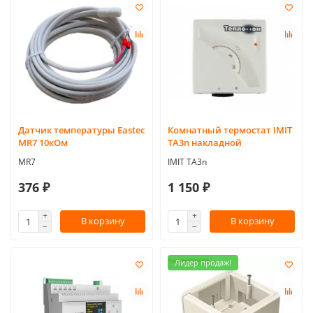
Датчик температуры Eastec
Комнатный термостат IMIT
MR7 10кОм
TA3n накладной
MR7
IMIT TA3n
376 ₽
1 150 ₽
В корзину
В корзину
Лидер продаж!