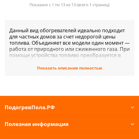
Показано с 1 по 13 из 13 (всего 1 страниц)
Данный вид обогревателей идеально подходит
для частных домов за счет недорогой цены
топлива. Объединяет все модели один момент —
работа от природного или сжиженного газа. При
помощи устройства топливо преобразуется в
тепло. Обогреватель можно подключить как к
центральному источнику газа, так и к баллону.
Показать описание полностью
Модели газовых инфракрасных обогревателей,
которые предлагает наш интернет-магазин
"ПодогревПол.Рф" сочетают в себе высокую
производительность и низкие энергетические и
экономические затраты. Приборы безопасны в
ПодогревПола.РФ
установке и эксплуатации и отлично
справляются с зимним обогревом дома, их
работа полностью автономна.
Полезная информация
Мы предлагаем купить газовые инфракрасные
обогреватели в интернет-магазине