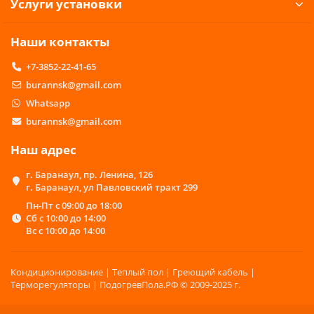
Услуги установки
«ПодогревПол.Рф» на выгодных условиях:
оптимальные цены;
Наши контакты
обширный ассортимент газовых
инфракрасных обогревателей различной
+7-3852-22-41-65
мощности;
высокий уровень обслуживания – помощь в
burannsk@gmail.com
выборе оптимальной модели устройства,
Whatsapp
множество форм оплаты и оперативная
burannsk@gmail.com
доставка.
Безопасность использования
Наш адрес
Многих от покупки газового обогревателя
г. Баранаул, пр. Ленина, 126
останавливают стереотипы, которые всегда на
г. Баранаул, ул Павловский тракт 299
слуху: такое оборудование неудобно и даже
Пн-Пт с 09:00 до 18:00
опасно в использовании; газовый обогреватель
Сб с 10:00 до 14:00
можно только в сарай или на склад поставить, но
Вс с 10:00 до 14:00
никак не в жилое помещение. Спешим заверить,
что это не так.
Кондиционирование | Теплый пол | Греющий кабель |
Во-первых. Принцип работы газового
Терморегуляторы | ПодогревПола.РФ © 2009-2025 г.
обогревателя основан на так называемом
беспламенном горении смеси из сжиженного