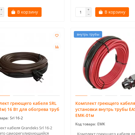
В корзину
В корзину
внутрь трубы
лект греющего кабеля SRL
Комплект греющего кабеля
(1м) 16 Вт для обогрева труб
установки внутрь трубы EA
EMK-01м
Srl 16-2
EMK
кт кабеля Grandeks Srl 16-2
– это саморегулирующийся
Комплект греющего кабеля дл