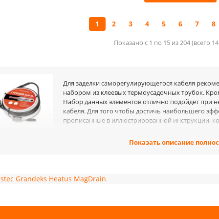
1
2
3
4
5
6
7
8
Показано с 1 по 15 из 204 (всего 1
Для заделки саморегулирующегося кабеля реком
набором из клеевых термоусадочных трубок. Кроме
Набор данных элементов отлично подойдет при н
кабеля. Для того чтобы достичь наибольшего эфф
прописанные в иллюстрированной инструкции, кото
Приобрести полный комплект саморегулирующего
Показать описание полно
провода можно в нашем интернет-магазине. Потребителям представле
 наличии на складе компании.
ае необходимости, будет изготовлен оригинальный комплект под заказ
stec
Grandeks
Heatus
MagDrain
имущества
ные преимущества комплектов, с которыми столкнется пользователь п
зможность надежно заделать необходимый отрезок саморегулирующе