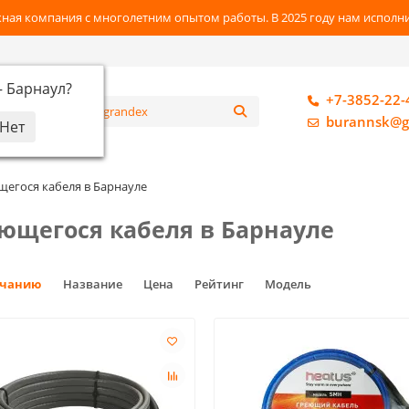
ная компания с многолетним опытом работы. В 2025 году нам исполнил
—
Барнаул
?
+7-3852-22-
алог
burannsk@g
егося кабеля в Барнауле
ющегося кабеля в Барнауле
лчанию
Название
Цена
Рейтинг
Модель