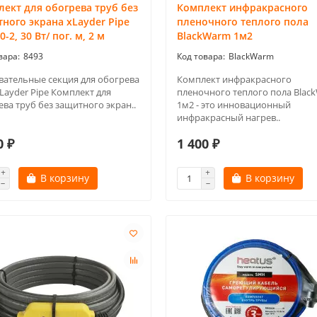
ект для обогрева труб без
Комплект инфракрасного
ного экрана xLayder Pipe
пленочного теплого пола
0-2, 30 Вт/ пог. м, 2 м
BlackWarm 1м2
8493
BlackWarm
вательные секция для обогрева
Комплект инфракрасного
Layder Pipe Комплект для
пленочного теплого пола Blac
ва труб без защитного экран..
1м2 - это инновационный
инфракрасный нагрев..
0 ₽
1 400 ₽
В корзину
В корзину