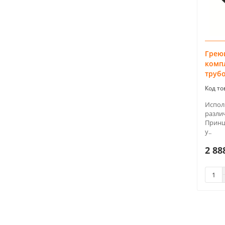
Грею
комп
трубо
Испол
разли
Принц
у..
2 88