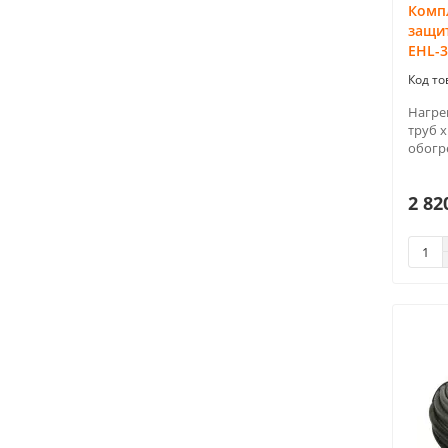
Компл
защит
EHL-3
Нагре
труб x
обогре
2 82