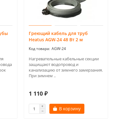
рубы
Греющий кабель для труб
Heatus AGW-24 48 Вт 2 м
AGW-24
ля
Нагревательные кабельные секции
ровода
защищают водопровод и
рок
канализацию от зимнего замерзания.
При зимнем ..
1 110 ₽
В корзину