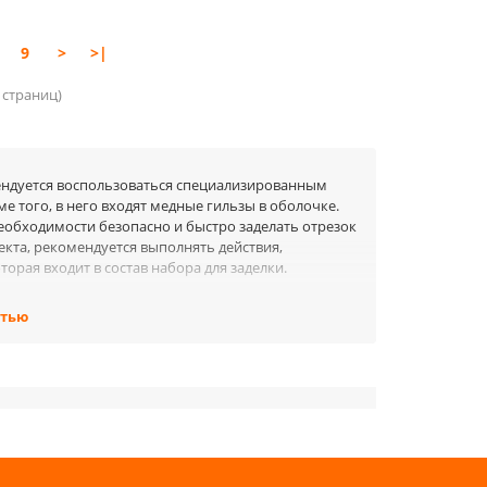
9
>
>|
4 страниц)
ендуется воспользоваться специализированным
 того, в него входят медные гильзы в оболочке.
еобходимости безопасно и быстро заделать отрезок
екта, рекомендуется выполнять действия,
рая входит в состав набора для заделки.
ся кабеля, предназначенного для обогрева
стью
н широкий ассортимент продукции, которая всегда
 с учетом всех требований и пожеланий клиента.
ри эксплуатации кабеля:
гося кабеля.