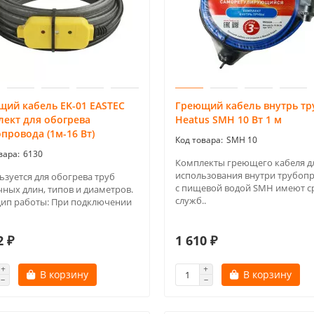
щий кабель EK-01 EASTEC
Греющий кабель внутрь т
лект для обогрева
Heatus SMH 10 Вт 1 м
провода (1м-16 Вт)
SMH 10
6130
Комплекты греющего кабеля д
использования внутри трубоп
ьзуется для обогрева труб
с пищевой водой SMH имеют с
чных длин, типов и диаметров.
служб..
ип работы: При подключении
2 ₽
1 610 ₽
В корзину
В корзину