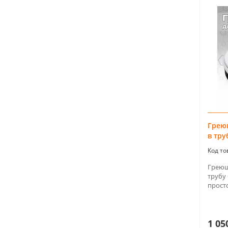
Грею
в тру
Греющ
трубу 
просто
1 05