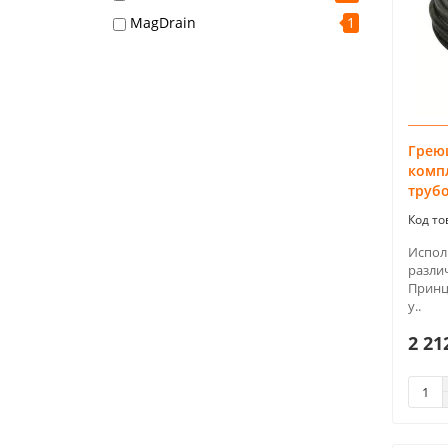
MagDrain
1
Грею
комп
трубо
Испол
разли
Принц
у..
2 21