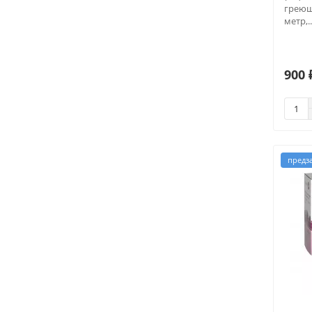
греющ
метр,..
900 
предз