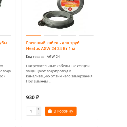
рубы
Греющий кабель для труб
Heatus AGW-24 24 Вт 1 м
AGW-24
ля
Нагревательные кабельные секции
ровода
защищают водопровод и
рок
канализацию от зимнего замерзания.
При зимнем ..
930 ₽
В корзину