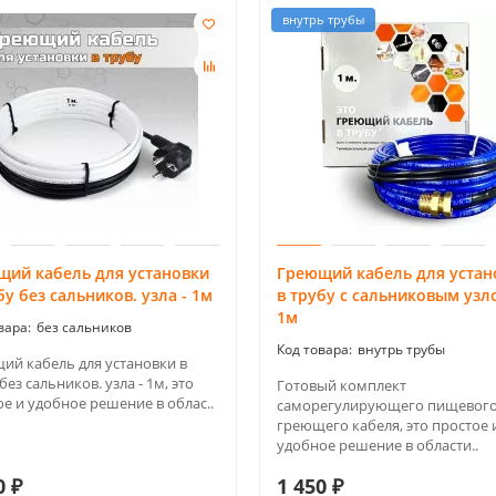
внутрь трубы
щий кабель для установки
Греющий кабель для устан
бу без сальников. узла - 1м
в трубу с сальниковым узл
1м
без сальников
внутрь трубы
ий кабель для установки в
без сальников. узла - 1м, это
Готовый комплект
е и удобное решение в облас..
саморегулирующего пищевог
греющего кабеля, это простое 
удобное решение в области..
0 ₽
1 450 ₽