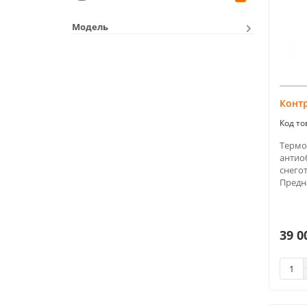
Модель
Контр
Термо
антио
снегот
Предна
39 0