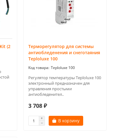
it (2
Терморегулятор для системы
антиобледенения и снеготаяния
Teploluxe 100
Teploluxe 100
о
остой
Регулятор температуры Teploluxe 100
электронный предназначен для
управления простыми
антиобледенител..
3 708 ₽
В корзину