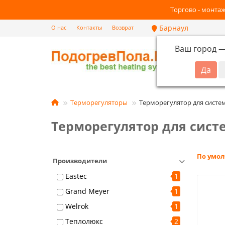
Торгово - монтаж
Барнаул
О нас
Контакты
Возврат
Ваш город 
Кат
Терморегуляторы
Терморегулятор для систем
Терморегулятор для сист
По умо
Производители
Eastec
1
Grand Meyer
1
Welrok
1
Теплолюкс
2