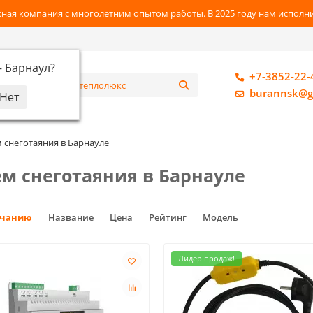
ная компания с многолетним опытом работы. В 2025 году нам исполнил
—
Барнаул
?
+7-3852-22-
алог
burannsk@g
 снеготаяния в Барнауле
ем снеготаяния в Барнауле
лчанию
Название
Цена
Рейтинг
Модель
Лидер продаж!