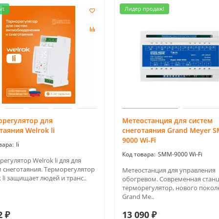
vt
Лидер продаж!
орегулятор для
Метеостанция для систем
таяния Welrok li
снеготаяния Grand Meyer 
9000 Wi-Fi
li
SMM-9000 Wi-Fi
егулятор Welrok li для для
м снеготаяния. Терморегулятор
Метеостанция для управления
 li защищает людей и транс..
обогревом. Современная станц
терморегулятор, нового покол
Grand Me..
2 ₽
13 090 ₽