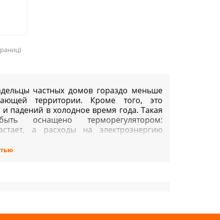
страниц)
адельцы частных домов гораздо меньше
гающей территории. Кроме того, это
 и падений в холодное время года. Такая
ыть оснащено терморегулятором:
растает, а расходы на электроэнергию
стью
 температуры воздуха. В том случае, если
метки, система автоматически включится
йства рекомендуется установить датчик
ходимости пользоваться автоматической
стемы влияют правильно расположенный
ыть установлен снаружи помещения в том