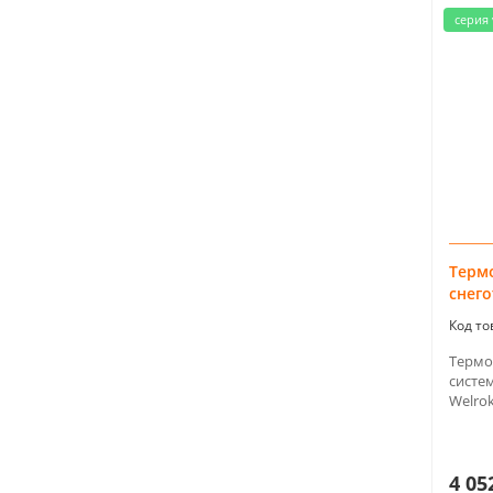
серия 
Терм
снего
Термор
систе
Welrok
4 05