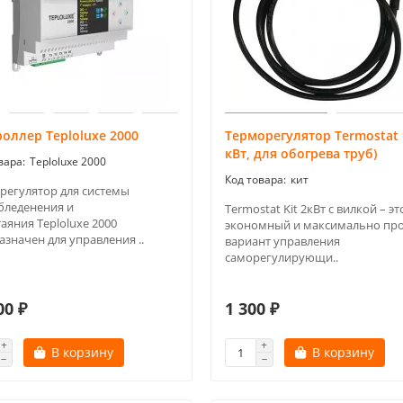
оллер Teploluxe 2000
Терморегулятор Termostat K
кВт, для обогрева труб)
Teploluxe 2000
кит
регулятор для системы
бледенения и
Termostat Kit 2кВт с вилкой – эт
аяния Teploluxe 2000
экономный и максимально пр
значен для управления ..
вариант управления
саморегулирующи..
00 ₽
1 300 ₽
В корзину
В корзину