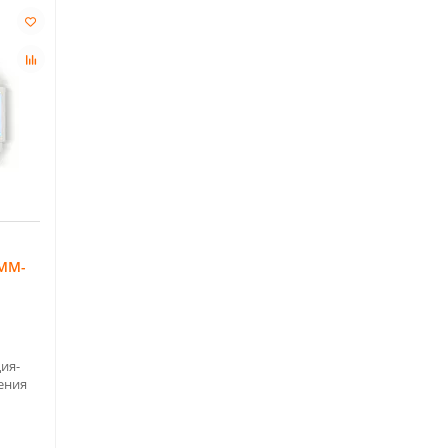
SMM-
ия-
ения