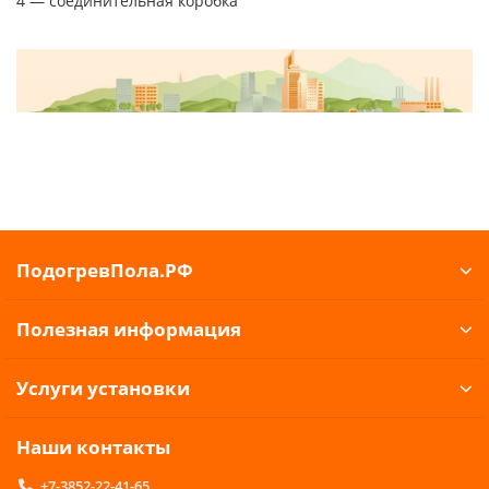
4 — соединительная коробка
ПодогревПола.РФ
Полезная информация
Услуги установки
Наши контакты
+7-3852-22-41-65