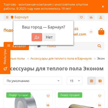
Торгово - монтажная компания с многолетним опытом
работы. В 2025 году нам исполнилось 19 лет!
Барнаул
Ваш город —
Барнаул
?
+7-3852-22-41-65
burannsk@gmail.com
Каталог
Теплые полы
Аксессуары для теплого пола в Барнауле
Эконо
Аксессуары для теплого пола Эконом
Лидер продаж!
Лидер продаж!