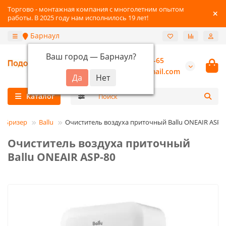
Торгово - монтажная компания с многолетним опытом
работы. В 2025 году нам исполнилось 19 лет!
Барнаул
Ваш город —
Барнаул
?
+7-3852-22-41-65
burannsk@gmail.com
Каталог
Бризер
Ballu
Очиститель воздуха приточный Ballu ONEAIR ASP-
Очиститель воздуха приточный
Ballu ONEAIR ASP-80