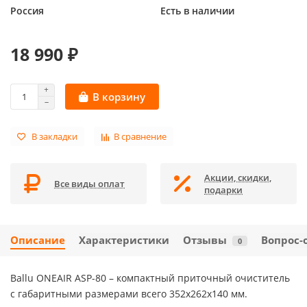
Россия
Есть в наличии
18 990 ₽
В корзину
В закладки
В сравнение
Акции, скидки,
Все виды оплат
подарки
Описание
Характеристики
Отзывы
Вопрос-
0
Ballu ONEAIR ASP-80 – компактный приточный очиститель
с габаритными размерами всего 352х262х140 мм.