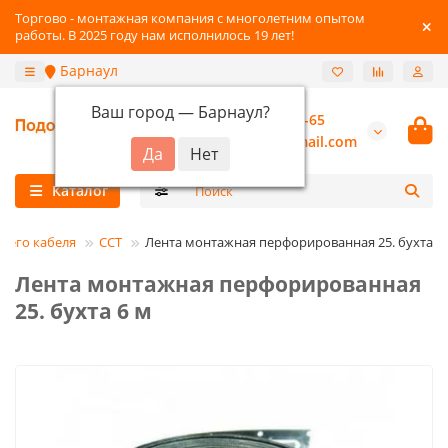
Торгово - монтажная компания с многолетним опытом
работы. В 2025 году нам исполнилось 19 лет!
Барнаул
Ваш город —
Барнаул
?
+7-3852-22-41-65
burannsk@gmail.com
Каталог
щего кабеля
ССТ
Лента монтажная перфорированная 25. бухта 6
Лента монтажная перфорированная
25. бухта 6 м