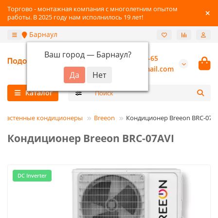
Торгово - монтажная компания с многолетним опытом
работы. В 2025 году нам исполнилось 19 лет!
Барнаул
Ваш город —
Барнаул
?
+7-3852-22-41-65
burannsk@gmail.com
Каталог
Настенные кондиционеры
Breeon
Кондиционер Breeon BRC-07A
Кондиционер Breeon BRC-07AVI
DC Inverter