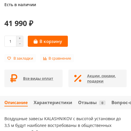
Есть в наличии
41 990 ₽
В корзину
В закладки
В сравнение
Акции, скидки,
Все виды оплат
подарки
Описание
Характеристики
Отзывы
Вопрос-
0
Воздушные завесы KALASHNIKOV с высотой установки до
3,5 м будут наиболее востребованы в общественных