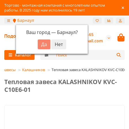
Торгово - монтажная компания с многолетним опытом
работы. В 2025 году нам исполнилось 19 лет!
Барнаул
Ваш город —
Барнаул
?
+7-3852-22-41-65
burannsk@gmail.com
Каталог
е завесы
Калашников
Тепловая завеса KALASHNIKOV KVС-C10E6-
Тепловая завеса KALASHNIKOV KVС-
C10E6-01